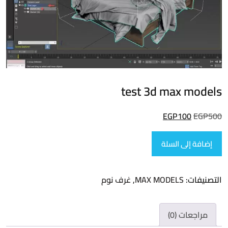
test 3d max models
السعر
السعر
EGP
100
EGP
500
الأصلي
الحالي
كمية
هو:
إضافة إلى السلة
هو:
test
EGP100.
EGP500.
3d
التصنيفات:
MAX MODELS
,
غرف نوم
max
models
مراجعات (0)