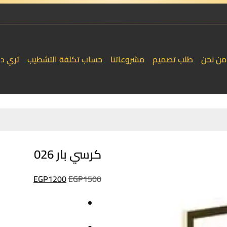
من نحن
طلب تصميم
مشروعاتنا
حساب تكلفة التشطيب
ثري د
كرسي بار 026
السعر
السعر
EGP
1200
EGP
1500
الأصلي
الحالي
هو:
هو:
EGP1200.
EGP1500.