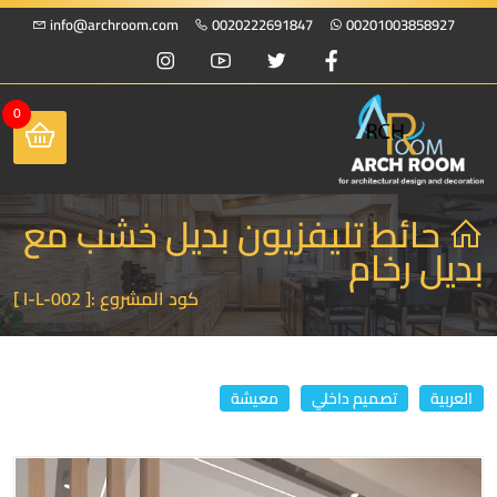
info@archroom.com
0020222691847
00201003858927
0
حائط تليفزيون بديل خشب مع
بديل رخام
كود المشروع :
[ I-L-002 ]
العربية
تصميم داخلي
معيشة