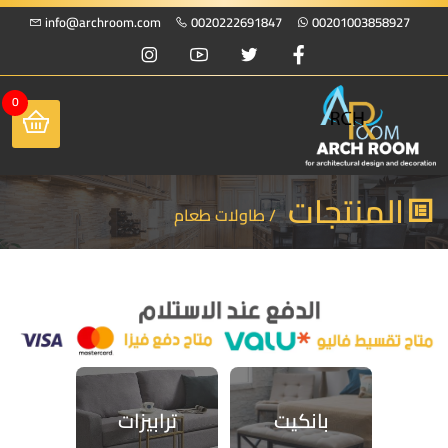
info@archroom.com
0020222691847
00201003858927
0
المنتجات
/ طاولات طعام
بانكيت
ترابيزات