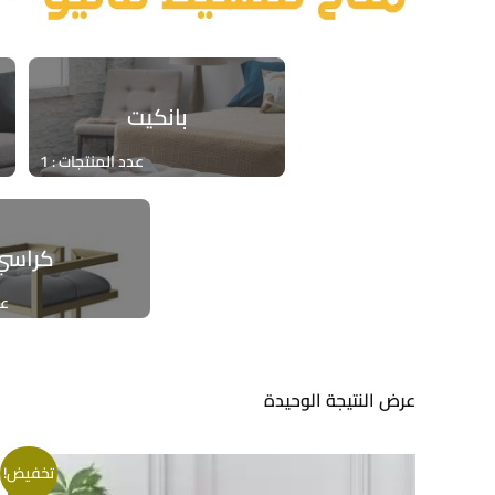
بانكيت
عدد المنتجات : 1
كراسي
عد
عرض النتيجة الوحيدة
تخفيض!