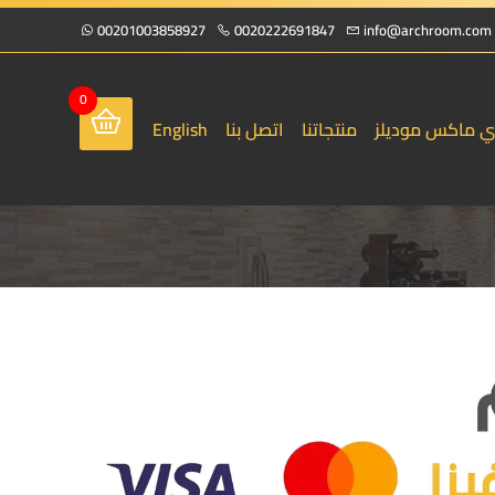
00201003858927
0020222691847
info@archroom.com
0
ي ماكس موديلز
منتجاتنا
اتصل بنا
English