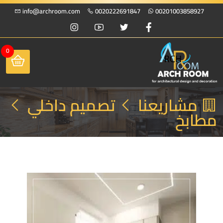
info@archroom.com
0020222691847
00201003858927
0
مشاريعنا
تصميم داخلي
مطابخ