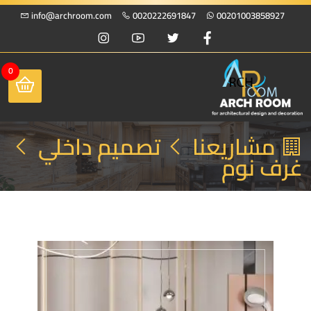
info@archroom.com
0020222691847
00201003858927
0
مشاريعنا
تصميم داخلي
غرف نوم