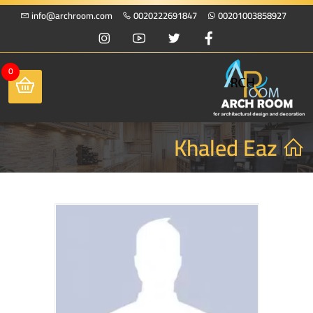
info@archroom.com
0020222691847
00201003858927
0
Khaled Eaz