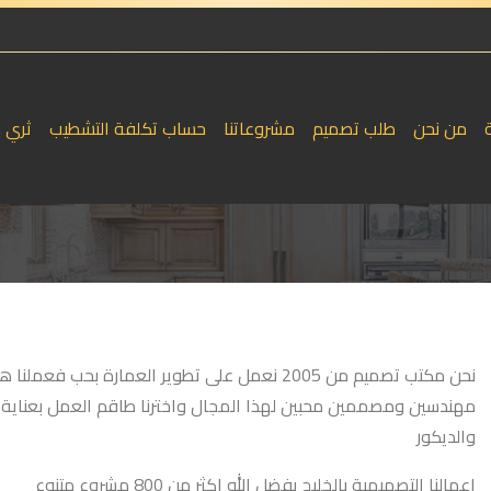
من نحن
طلب تصميم
مشروعاتنا
حساب تكلفة التشطيب
ثري 
نحن مكتب تصميم من 2005 نعمل على تطوير العمارة ب
مهندسين ومصممين محبين لهذا المجال واخترنا طاقم العمل بعناية
والديكور
اعمالنا التصميمية بالخليج بفضل الله اكثر من 800 مشروع متنوع