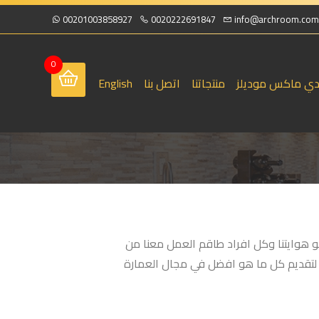
00201003858927
0020222691847
info@archroom.com
0
دي ماكس موديلز
منتجاتنا
اتصل بنا
English
حب فعملنا هو هوايتنا وكل افراد طاقم العمل معنا من
 لتقديم كل ما هو افضل في مجال العمارة